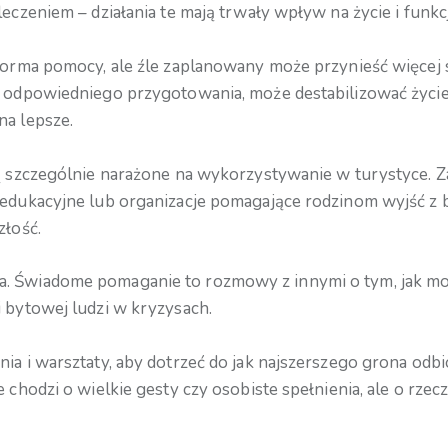
 leczeniem – działania te mają trwały wpływ na życie i fun
a forma pomocy, ale źle zaplanowany może przynieść więcej
z odpowiedniego przygotowania, może destabilizować życie d
na lepsze.
 są szczególnie narażone na wykorzystywanie w turystyce. 
 edukacyjne lub organizacje pomagające rodzinom wyjść z b
złość.
a. Świadome pomaganie to rozmowy z innymi o tym, jak m
i bytowej ludzi w kryzysach.
ania i warsztaty, aby dotrzeć do jak najszerszego grona o
 chodzi o wielkie gesty czy osobiste spełnienia, ale o rzec