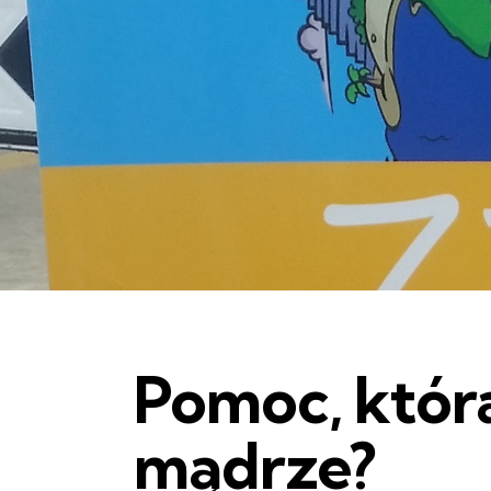
Pomoc, która
mądrze?